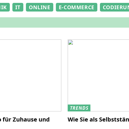
NIK
IT
ONLINE
E-COMMERCE
CODIERU
TRENDS
o für Zuhause und
Wie Sie als Selbststä