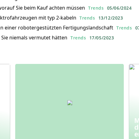
worauf Sie beim Kauf achten müssen
Trends
05/06/2024
ektrofahrzeugen mit typ 2-kabeln
Trends
13/12/2023
in einer robotergestützten Fertigungslandschaft
Trends
0
e Sie niemals vermutet hätten
Trends
17/05/2023
M
d
e