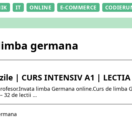
NIK
IT
ONLINE
E-COMMERCE
CODIERU
 limba germana
zile | CURS INTENSIV A1 | LECTIA
profesor.Invata limba Germana online.Curs de limba 
 32 de lectii …
germana