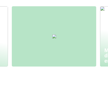
M
d
e