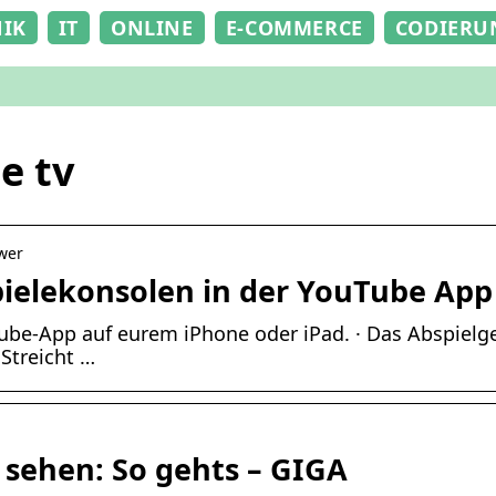
NIK
IT
ONLINE
E-COMMERCE
CODIERU
e tv
swer
pielekonsolen in der YouTube App
Tube-App auf eurem iPhone oder iPad. · Das Abspiel
Streicht …
 sehen: So gehts – GIGA