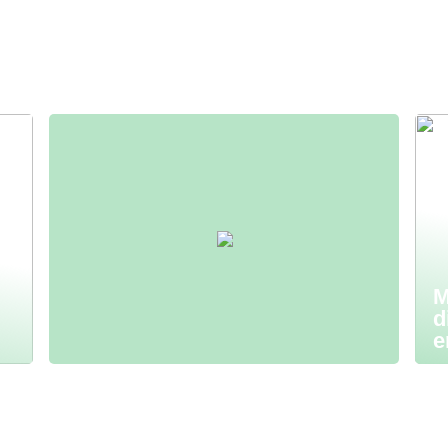
M
d
e