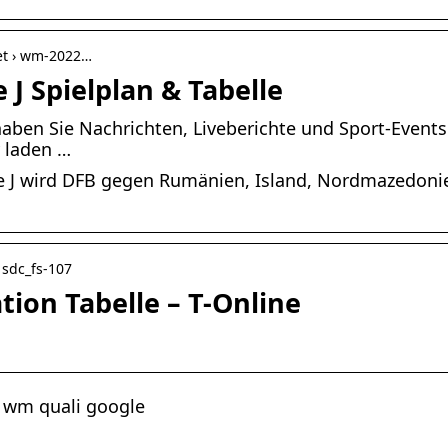
et › wm-2022…
J Spielplan & Tabelle
haben Sie Nachrichten, Liveberichte und Sport-Even
y laden …
 wird DFB gegen Rumänien, Island, Nordmazedonie
› sdc_fs-107
tion Tabelle – T-Online
, wm quali google