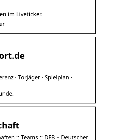
n im Liveticker.
er
ort.de
enz · Torjäger · Spielplan ·
unde.
chaft
ften :: Teams :: DFB – Deutscher