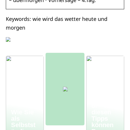
– übermorgen · Vorhersage – 4.Tag.
Keywords: wie wird das wetter heute und
morgen
Moderne
r
Bauernh
of – mit
Wie Sie
diesen
als
Tipps
Selbstst
können