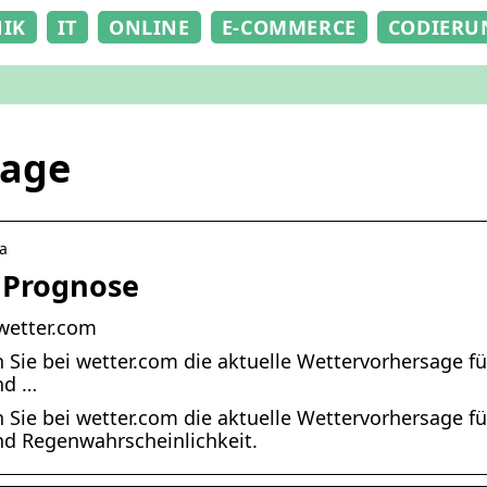
NIK
IT
ONLINE
E-COMMERCE
CODIERU
tage
ra
e Prognose
wetter.com
n Sie bei wetter.com die aktuelle Wettervorhersage f
nd …
n Sie bei wetter.com die aktuelle Wettervorhersage f
nd Regenwahrscheinlichkeit.