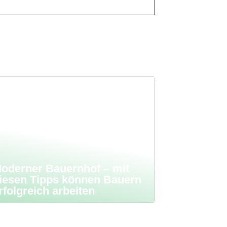
oderner Bauernhof – mit
iesen Tipps können Bauern
rfolgreich arbeiten