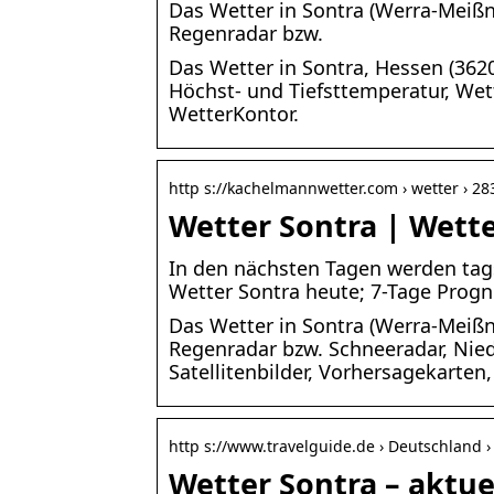
Das Wetter in Sontra (Werra-Meißne
Regenradar bzw.
Das Wetter in Sontra, Hessen (3620
Höchst- und Tiefsttemperatur, We
WetterKontor.
http s://kachelmannwetter.com › wetter › 2
Wetter Sontra | Wett
In den nächsten Tagen werden tagsü
Wetter Sontra heute; 7-Tage Prog
Das Wetter in Sontra (Werra-Meißne
Regenradar bzw. Schneeradar, Nie
Satellitenbilder, Vorhersagekarten,
http s://www.travelguide.de › Deutschland ›
Wetter Sontra – aktue