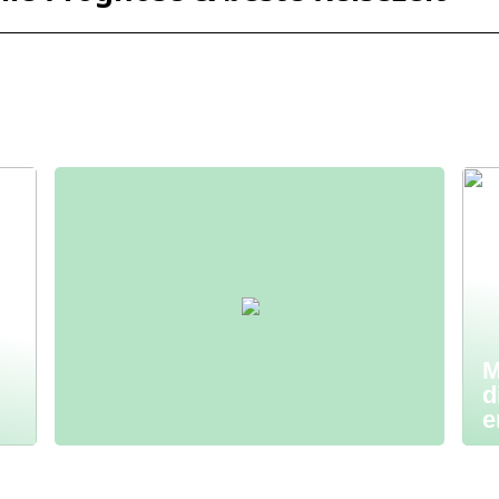
M
d
e