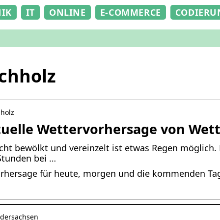
NIK
IT
ONLINE
E-COMMERCE
CODIERU
chholz
hholz
tuelle Wettervorhersage von Wet
cht bewölkt und vereinzelt ist etwas Regen möglich. 
Stunden bei …
orhersage für heute, morgen und die kommenden Tag
iedersachsen