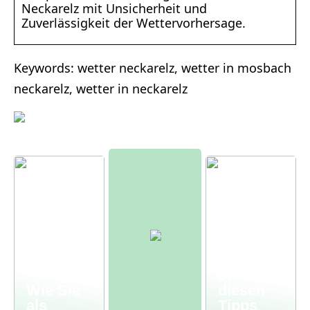
Neckarelz mit Unsicherheit und
Zuverlässigkeit der Wettervorhersage.
Keywords: wetter neckarelz, wetter in mosbach
neckarelz, wetter in neckarelz
Moderne
r
Bauernh
of – mit
Wie Sie
diesen
als
Tipps