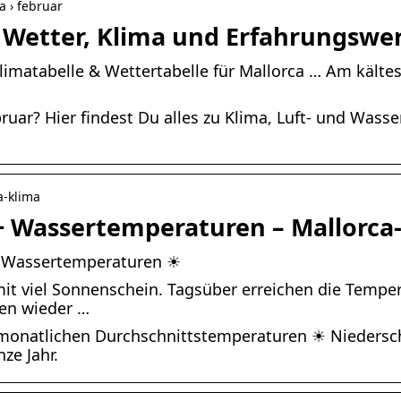
a › februar
– Wetter, Klima und Erfahrungswe
limatabelle & Wettertabelle für Mallorca … Am kälte
ruar? Hier findest Du alles zu Klima, Luft- und Wass
a-klima
 + Wassertemperaturen – Mallorca
 + Wassertemperaturen ☀
 mit viel Sonnenschein. Tagsüber erreichen die Tem
den wieder …
n monatlichen Durchschnittstemperaturen ☀ Nieders
ze Jahr.