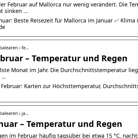
er Februar auf Mallorca nur wenig verändert. Die T
ht sinken …
anuar: Beste Reisezeit für Mallorca im Januar ✅ Kli
de
 balearen › fe…
ebruar – Temperatur und Regen
hlste Monat im Jahr. Die Durchschnittstemperatur lie
h …
m Februar: Karten zur Höchsttemperatur, Durchschni
 balearen › ja…
anuar – Temperatur und Regen
en im Februar häufig tagsüber bei etwa 15 °C, nachts