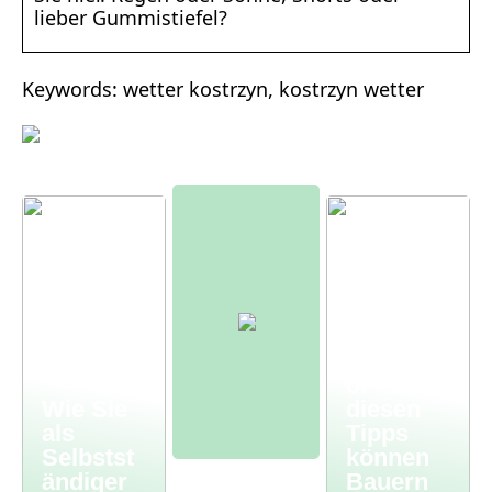
lieber Gummistiefel?
Keywords: wetter kostrzyn, kostrzyn wetter
Moderne
r
Bauernh
of – mit
Wie Sie
diesen
als
Tipps
Selbstst
können
ändiger
Bauern