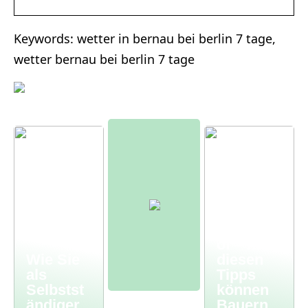
Keywords: wetter in bernau bei berlin 7 tage,
wetter bernau bei berlin 7 tage
Moderne
r
Bauernh
of – mit
Wie Sie
diesen
als
Tipps
Selbstst
können
ändiger
Bauern