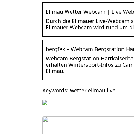
Ellmau Wetter Webcam | Live We
Durch die Ellmauer Live-Webcam se
Ellmauer Webcam wird rund um die
bergfex – Webcam Bergstation Har
Webcam Bergstation Hartkaiserbahn
erhalten Wintersport-Infos zu Cam 
Ellmau.
Keywords: wetter ellmau live