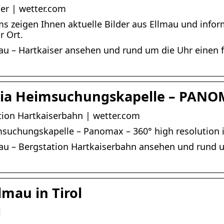
er | wetter.com
 zeigen Ihnen aktuelle Bilder aus Ellmau und info
r Ort.
mau – Hartkaiser ansehen und rund um die Uhr einen 
ria Heimsuchungskapelle – PAN
ion Hartkaiserbahn | wetter.com
imsuchungskapelle – Panomax – 360° high resolution
mau – Bergstation Hartkaiserbahn ansehen und rund 
lmau in Tirol
l