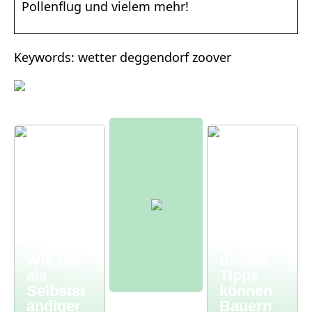
Pollenflug und vielem mehr!
Keywords: wetter deggendorf zoover
Moderne
r
Bauernh
of – mit
Wie Sie
diesen
als
Tipps
Selbstst
können
ändiger
Bauern