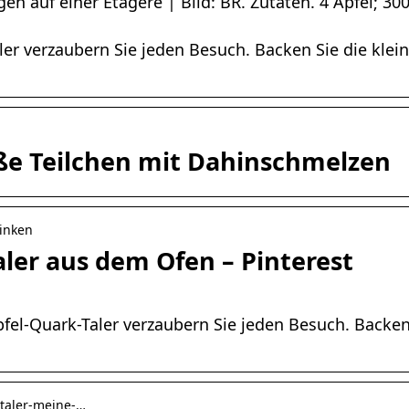
en auf einer Etagere | Bild: BR. Zutaten. 4 Äpfel; 30
aler verzaubern Sie jeden Besuch. Backen Sie die kle
üße Teilchen mit Dahinschmelzen
rinken
aler aus dem Ofen – Pinterest
Apfel-Quark-Taler verzaubern Sie jeden Besuch. Backe
-taler-meine-…