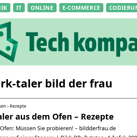
NIK
IT
ONLINE
E-COMMERCE
CODIERU
rk-taler bild der frau
ken › Rezepte
aler aus dem Ofen – Rezepte
Ofen: Müssen Sie probieren! – bildderfrau.de