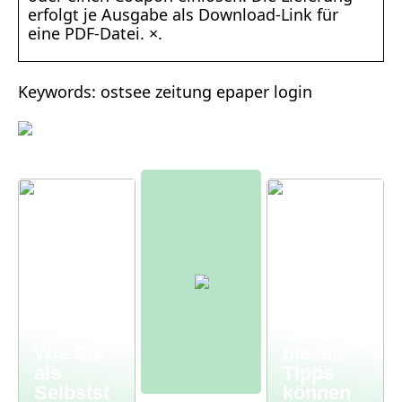
erfolgt je Ausgabe als Download-Link für
eine PDF-Datei. ×.
Keywords: ostsee zeitung epaper login
Moderne
r
Bauernh
of – mit
Wie Sie
diesen
als
Tipps
Selbstst
können