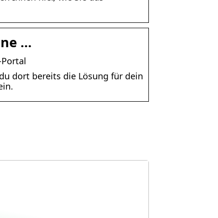
ine …
-Portal
du dort bereits die Lösung für dein
ein.