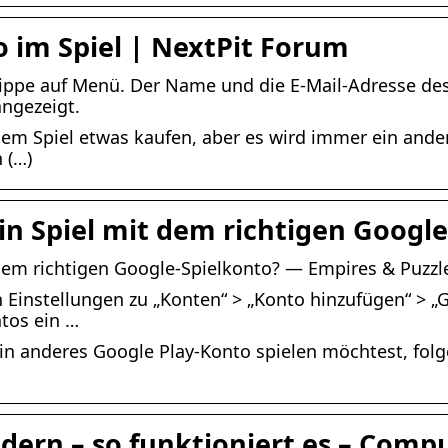
 im Spiel | NextPit Forum
. Tippe auf Menü. Der Name und die E-Mail-Adresse de
ngezeigt.
nem Spiel etwas kaufen, aber es wird immer ein ande
 (…)
in Spiel mit dem richtigen Googl
dem richtigen Google-Spielkonto? — Empires & Puzzle
 Einstellungen zu „Konten“ > „Konto hinzufügen“ > „G
tos ein …
n anderes Google Play-Konto spielen möchtest, folge
dern – so funktioniert es – Compu