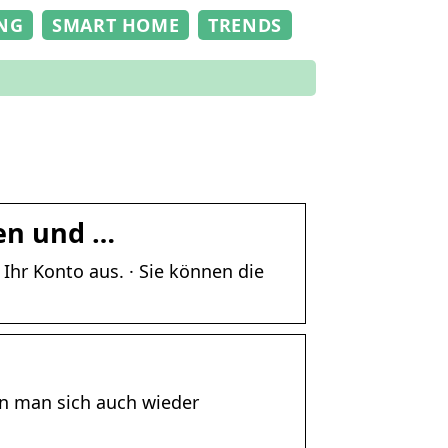
NG
SMART HOME
TRENDS
gen und …
Ihr Konto aus. · Sie können die
nn man sich auch wieder