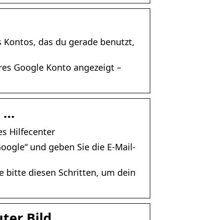
s Kontos, das du gerade benutzt,
res Google Konto angezeigt –
e …
s Hilfecenter
oogle“ und geben Sie die E-Mail-
 bitte diesen Schritten, um dein
ter Bild