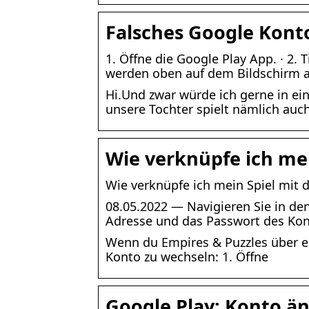
Falsches Google Konto
1. Öffne die Google Play App. · 2
werden oben auf dem Bildschirm a
Hi.Und zwar würde ich gerne in ei
unsere Tochter spielt nämlich auch
Wie verknüpfe ich me
Wie verknüpfe ich mein Spiel mit 
08.05.2022 — Navigieren Sie in den
Adresse und das Passwort des Kon
Wenn du Empires & Puzzles über ei
Konto zu wechseln: 1. Öffne
Google Play: Konto än