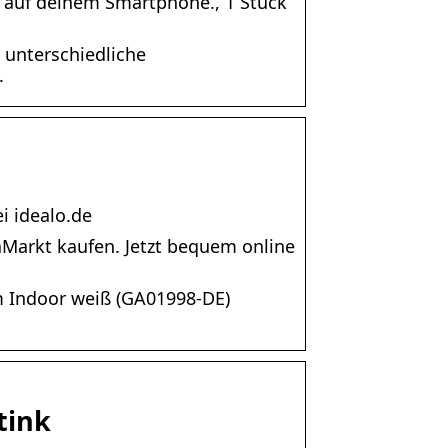
 auf deinem Smartphone., 1 Stück
 unterschiedliche
.
i idealo.de
arkt kaufen. Jetzt bequem online
am Indoor weiß (GA01998-DE)
tink