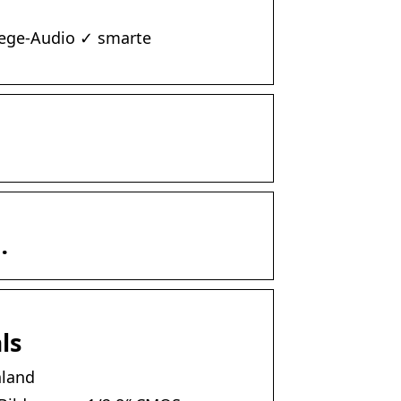
Wege-Audio ✓ smarte
…
ls
hland