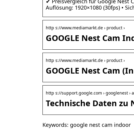
✔ Preisvergleich für Google Nest C
Auflösung: 1920×1080 (30fps) • S
http s://www.mediamarkt.de › product ›
GOOGLE Nest Cam Ind
http s://www.mediamarkt.de › product ›
GOOGLE Nest Cam (Ind
http s://support.google.com › googlenest › 
Technische Daten zu 
Keywords: google nest cam indoor