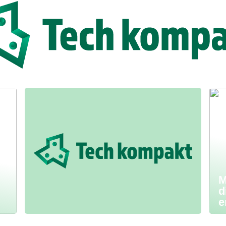
M
d
e