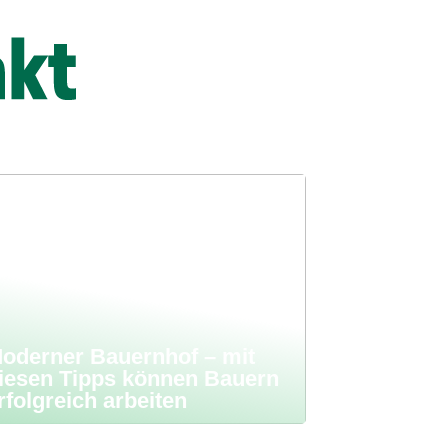
oderner Bauernhof – mit
iesen Tipps können Bauern
rfolgreich arbeiten