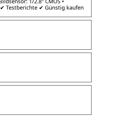
 Bildsensor: 1/2.8″ CMOS •
 ✔ Testberichte ✔ Günstig kaufen