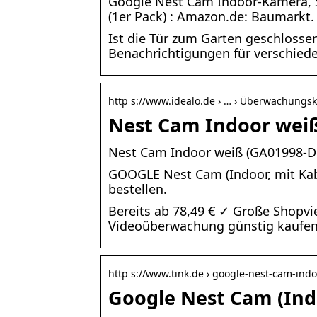
Google Nest Cam Indoor-Kamera, S
(1er Pack) : Amazon.de: Baumarkt.
Ist die Tür zum Garten geschlosse
Benachrichtigungen für verschiede
http s://www.idealo.de › … › Überwachungs
Nest Cam Indoor weiß
Nest Cam Indoor weiß (GA01998-DE) 
GOOGLE Nest Cam (Indoor, mit Ka
bestellen.
Bereits ab 78,49 € ✓ Große Shopvi
Videoüberwachung günstig kaufen 
http s://www.tink.de › google-nest-cam-ind
Google Nest Cam (Ind