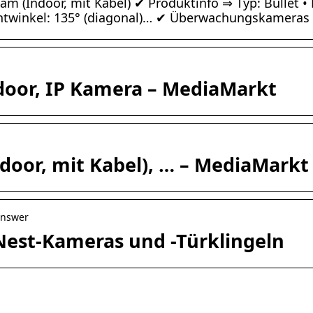
am (Indoor, mit Kabel) ✔ Produktinfo ⇒ Typ: Bullet •
ichtwinkel: 135° (diagonal)… ✔ Überwachungskameras
oor, IP Kamera – MediaMarkt
oor, mit Kabel), … – MediaMarkt
answer
Nest-Kameras und -Türklingeln