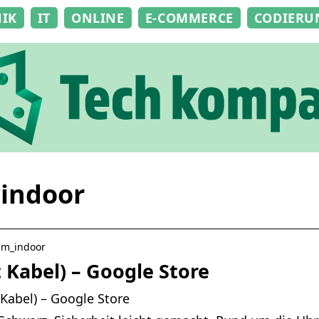
NIK
IT
ONLINE
E-COMMERCE
CODIERU
 indoor
cam_indoor
 Kabel) – Google Store
abel) – Google Store