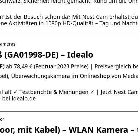
chwarz. Sicherheit leicht gemacht. Rund um die Uhr
n? Ist der Besuch schon da? Mit Nest Cam erhältst du
ne Aktivitäten in 1080p HD-Qualität – Tag und Nacht
kameras
 (GA01998-DE) – Idealo
ab 78,49 € (Februar 2023 Preise) | Preisvergleich be
bel), Überwachungskamera im Onlineshop von MediaM
elfalt ✓ Testberichte & Meinungen ✓ | Jetzt Nest C
bei idealo.de
oor
oor, mit Kabel) – WLAN Kamera – 