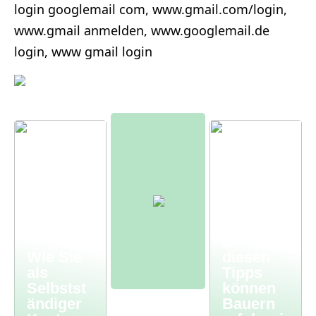
login googlemail com, www.gmail.com/login,
www.gmail anmelden, www.googlemail.de
login, www gmail login
Moderne
r
Bauernh
of – mit
Wie Sie
diesen
als
Tipps
Selbstst
können
ändiger
Bauern