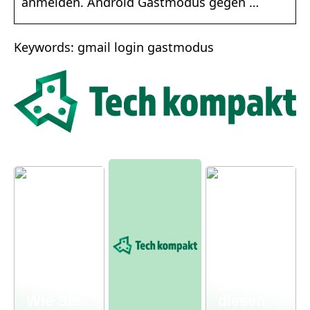
anmelden. Android Gastmodus gegen …
Keywords: gmail login gastmodus
Moderne
r
Bauernh
of – mit
Wie Sie
diesen