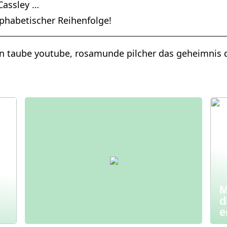
Cassley …
lphabetischer Reihenfolge!
n taube youtube, rosamunde pilcher das geheimnis 
M
d
e