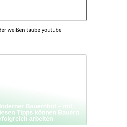
der weißen taube youtube
oderner Bauernhof – mit
iesen Tipps können Bauern
rfolgreich arbeiten