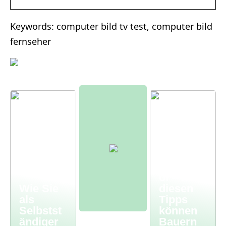
Keywords: computer bild tv test, computer bild
fernseher
Moderne
r
Bauernh
of – mit
Wie Sie
diesen
als
Tipps
Selbstst
können
ändiger
Bauern