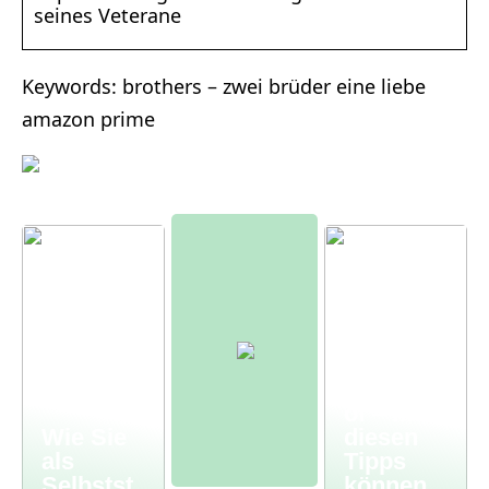
seines Veterane
Keywords: brothers – zwei brüder eine liebe
amazon prime
Moderne
r
Bauernh
of – mit
Wie Sie
diesen
als
Tipps
Selbstst
können