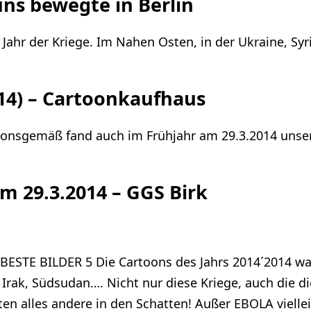
uns bewegte in Berlin
ahr der Kriege. Im Nahen Osten, in der Ukraine, Syri
14) – Cartoonkaufhaus
itionsgemäß fand auch im Frühjahr am 29.3.2014 unse
om 29.3.2014 – GGS Birk
ESTE BILDER 5 Die Cartoons des Jahrs 2014´2014 war 
Irak, Südsudan…. Nicht nur diese Kriege, auch die die 
en alles andere in den Schatten! Außer EBOLA vielle