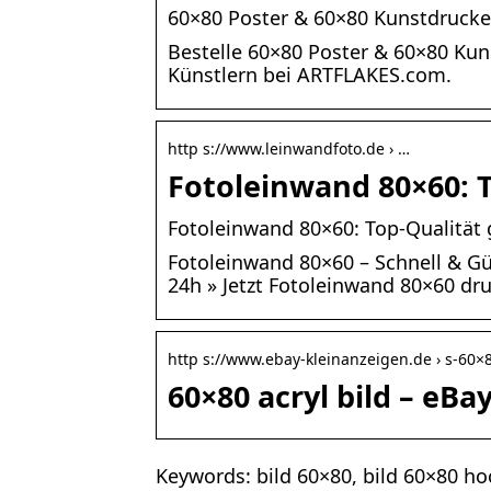
60×80 Poster & 60×80 Kunstdruck
Bestelle 60×80 Poster & 60×80 Ku
Künstlern bei ARTFLAKES.com.
http s://www.leinwandfoto.de › …
Fotoleinwand 80×60: T
Fotoleinwand 80×60: Top-Qualität 
Fotoleinwand 80×60 – Schnell & Gü
24h » Jetzt Fotoleinwand 80×60 dr
http s://www.ebay-kleinanzeigen.de › s-60×8
60×80 acryl bild – eBa
Keywords: bild 60×80, bild 60×80 h