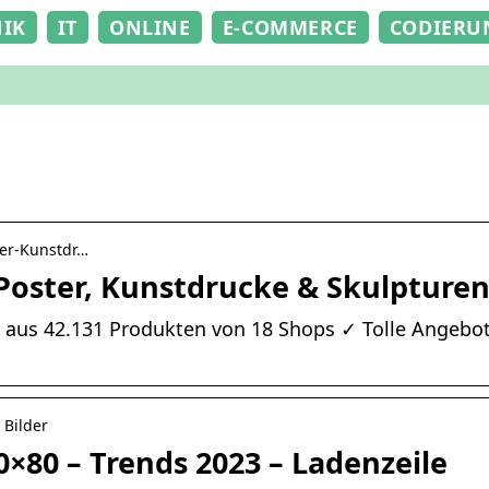
NIK
IT
ONLINE
E-COMMERCE
CODIERU
der-Kunstdr…
, Poster, Kunstdrucke & Skulpture
e aus 42.131 Produkten von 18 Shops ✓ Tolle Angebo
 Bilder
0×80 – Trends 2023 – Ladenzeile