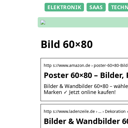
ELEKTRONIK
SAAS
TECH
Bild 60×80
http s://www.amazon.de › poster-60×80-Bil
Poster 60×80 – Bilder
Bilder & Wandbilder 60×80 – wähl
Marken ✓ Jetzt online kaufen!
http s://www.ladenzeile.de › … › Dekoration ›
Bilder & Wandbilder 6