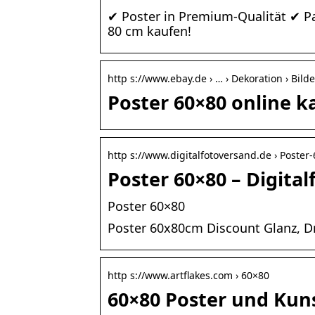
✔ Poster in Premium-Qualität ✔ P
80 cm kaufen!
http s://www.ebay.de › … › Dekoration › Bild
Poster 60×80 online k
http s://www.digitalfotoversand.de › Poster
Poster 60×80 – Digita
Poster 60×80
Poster 60x80cm Discount Glanz, Dr
http s://www.artflakes.com › 60×80
60×80 Poster und Ku