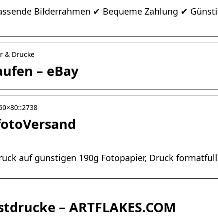
assende Bilderrahmen ✔ Bequeme Zahlung ✔ Günstige
er & Drucke
aufen – eBay
-60×80::2738
lfotoVersand
uck auf günstigen 190g Fotopapier, Druck formatfüll
nstdrucke – ARTFLAKES.COM