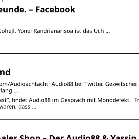
eunde. – Facebook
a Sohejl. Yonel Randrianarisoa ist das Uch …
and
m/Audioachtacht; Audio88 bei Twitter. Gezwitscher.
?lang …
ast”, findet Audio88 im Gespräch mit Monodefekt. “F
 waren, dass …
ler Shop – Der Audio88 & Yassin