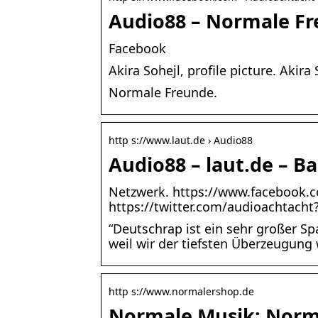
Audio88 – Normale Fr
Facebook
Akira Sohejl, profile picture. Akir
Normale Freunde.
http s://www.laut.de › Audio88
Audio88 – laut.de – B
Netzwerk. https://www.facebook.co
https://twitter.com/audioachtacht
“Deutschrap ist ein sehr großer Sp
weil wir der tiefsten Überzeugung
http s://www.normalershop.de
Normale Musik: Norma