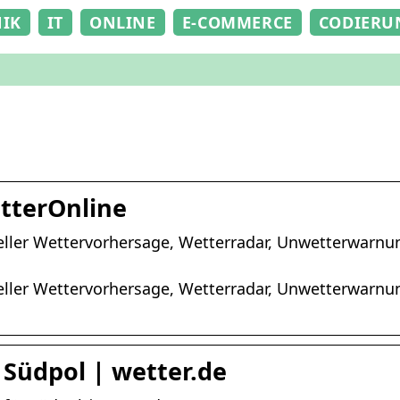
NIK
IT
ONLINE
E-COMMERCE
CODIERU
etterOnline
tueller Wettervorhersage, Wetterradar, Unwetterwarn
tueller Wettervorhersage, Wetterradar, Unwetterwarn
 Südpol | wetter.de