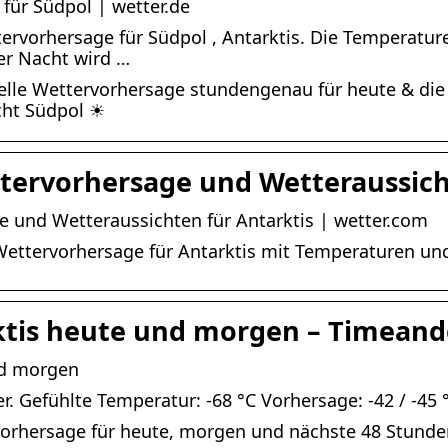
für Südpol | wetter.de
tervorhersage für Südpol , Antarktis. Die Temperatur
er Nacht wird …
elle Wettervorhersage stundengenau für heute & die
cht Südpol ☀
ttervorhersage und Wetteraussich
e und Wetteraussichten für Antarktis | wetter.com
e Wettervorhersage für Antarktis mit Temperaturen u
ktis heute und morgen – Timean
nd morgen
er. Gefühlte Temperatur: -68 °C Vorhersage: -42 / -45
orhersage für heute, morgen und nächste 48 Stunden