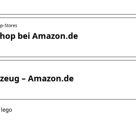
p-Stores
Shop bei Amazon.de
lzeug – Amazon.de
 lego