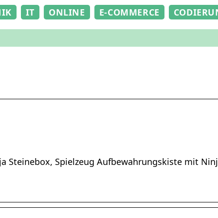
NIK
IT
ONLINE
E-COMMERCE
CODIERU
a Steinebox, Spielzeug Aufbewahrungskiste mit Nin