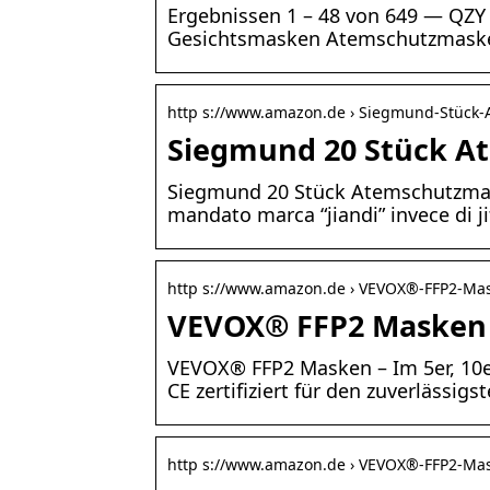
Ergebnissen 1 – 48 von 649 — QZ
Gesichtsmasken Atemschutzmasken
http s://www.amazon.de › Siegmund-Stück
Siegmund 20 Stück A
Siegmund 20 Stück Atemschutzmas
mandato marca “jiandi” invece di j
http s://www.amazon.de › VEVOX®-FFP2-M
VEVOX® FFP2 Masken –
VEVOX® FFP2 Masken – Im 5er, 10e
CE zertifiziert für den zuverlässigs
http s://www.amazon.de › VEVOX®-FFP2-M