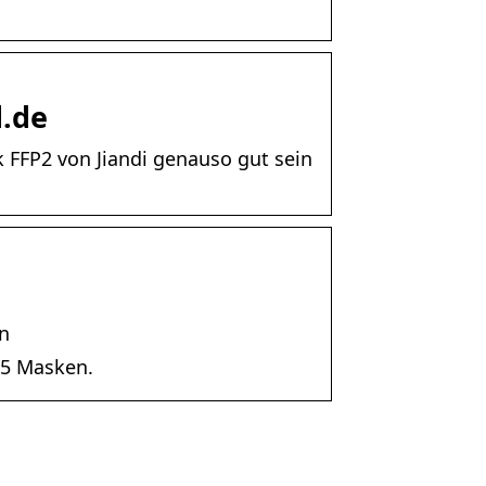
d.de
k FFP2 von Jiandi genauso gut sein
n
95 Masken.