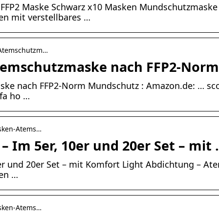
Y FFP2 Maske Schwarz x10 Masken Mundschutzmaske 
 mit verstellbares …
-Atemschutzm…
temschutzmaske nach FFP2-Norm
ke nach FFP2-Norm Mundschutz : Amazon.de: … scon
ifa ho …
asken-Atems…
 Im 5er, 10er und 20er Set – mit
r und 20er Set – mit Komfort Light Abdichtung – At
ten …
asken-Atems…