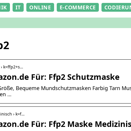
NIK
IT
ONLINE
E-COMMERCE
CODIERU
p2
 › k=ffp2+s…
zon.de Für: Ffp2 Schutzmaske
Größe, Bequeme Mundschutzmasken Farbig Tarn Must
gen …
nisch › k=f…
zon.de Für: Ffp2 Maske Medizini