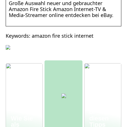
Große Auswahl neuer und gebrauchter
Amazon Fire Stick Amazon Internet-TV &
Media-Streamer online entdecken bei eBay.
Keywords: amazon fire stick internet
Moderne
r
Bauernh
of – mit
Wie Sie
diesen
als
Tipps