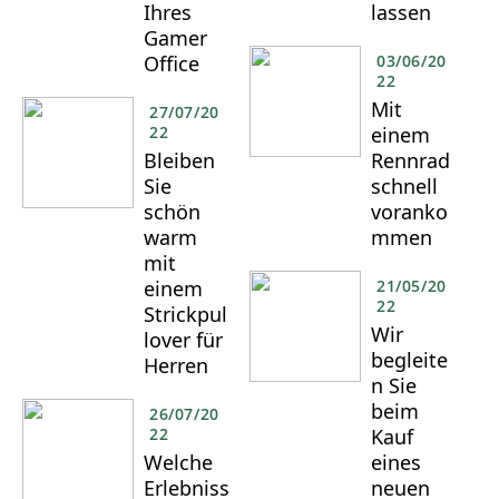
Ihres
lassen
Gamer
Office
03/06/20
22
Mit
27/07/20
22
einem
Bleiben
Rennrad
Sie
schnell
schön
voranko
warm
mmen
mit
einem
21/05/20
22
Strickpul
Wir
lover für
begleite
Herren
n Sie
beim
26/07/20
22
Kauf
Welche
eines
Erlebniss
neuen