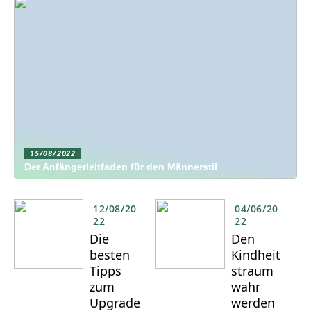
15/08/2022
Der Anfängerleitfaden für den Männerstil
12/08/20
04/06/20
22
22
Die
Den
besten
Kindheit
Tipps
straum
zum
wahr
Upgrade
werden