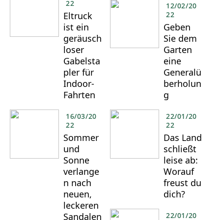
22
12/02/20
Eltruck
22
ist ein
Geben
geräusch
Sie dem
loser
Garten
Gabelsta
eine
pler für
Generalü
Indoor-
berholun
Fahrten
g
16/03/20
22/01/20
22
22
Sommer
Das Land
und
schließt
Sonne
leise ab:
verlange
Worauf
n nach
freust du
neuen,
dich?
leckeren
Sandalen
22/01/20