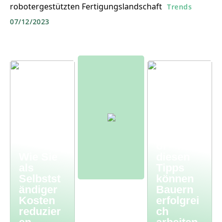
robotergestützten Fertigungslandschaft
Trends
07/12/2023
Moderne
r
Bauernh
of – mit
Wie Sie
diesen
als
Tipps
Selbstst
können
ändiger
Bauern
Kosten
erfolgrei
reduzier
ch